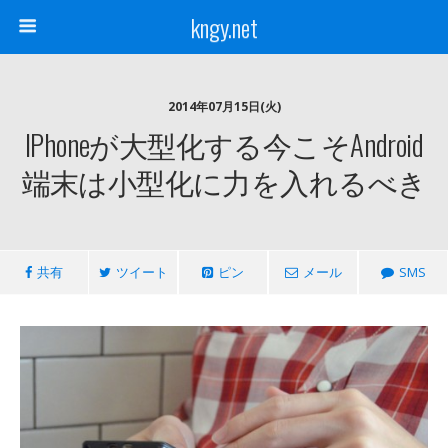
kngy.net
2014年07月15日(火)
IPhoneが大型化する今こそAndroid
端末は小型化に力を入れるべき
共有
ツイート
ピン
メール
SMS